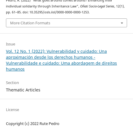
Pedro, R. (2022) “What goes around comes around? Enhancing inter
individual solidarity through Inheritance Law”,
Oñati Socio-Legal Series
, 12(1),
pp. 61–85. doi: 10.35295/osls.iisl/0000-0000-0000-1253.
More Citation Formats
Issue
Vol. 12 No. 1 (2022): Vulnerabilidad y cuidado: Una
aproximación desde los derechos humanos -
Vulnerabilidade e cuidado: Uma abordagem de direitos
humanos
Section
Thematic Articles
License
Copyright (c) 2022 Rute Pedro