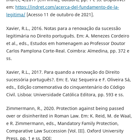
em:
https://indret.com/acerca-del-fundamento-de-la-
legitima/
[Acesso 11 de outubro de 2021].
Xavier, R.L., 2016. Notas para a renovação da sucessão
legitimária no Direito português. Em: A. Menezes Cordeiro
et al., eds., Estudos em homenagem ao Professor Doutor
Carlos Pamplona Corte-Real. Coimbra: Almedina, pp. 372 e
ss.
Xavier, R.L., 2017. Para quando a renovação do Direito
sucessória português?. Em: E. Vaz Sequeira e F. Oliveira Sá,
eds., Edição comemorativa do cinquentenário do Código
Civil. Lisboa: Universidade Católica Editora, pp. 593 e ss.
Zimmermann, R., 2020. Protection against being passed
over or disinherited in Roman Law. Em: K. Reid, M. de Waal,
e R. Zimmermann, eds., Mandatory Family Protection,
Comparative Law Succession (Vol. III). Oxford University
Press, pp. 1 e ss. DOI: