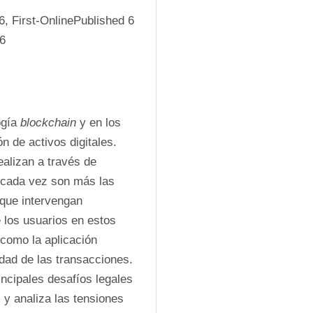
 First-OnlinePublished 6 
26
gía 
blockchain
 y en los 
n de activos digitales. 
Aunque la mayoría de las transacciones de NFT se realizan a través de 
 cada vez son más las 
 que intervengan 
 los usuarios en estos 
 como la aplicación 
dad de las transacciones. 
ncipales desafíos legales 
 y analiza las tensiones 