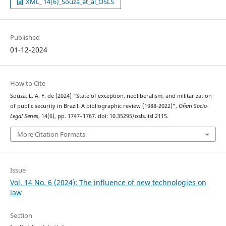
XML_ 14(6)_Souza_et_al_OSLS
Published
01-12-2024
How to Cite
Souza, L. A. F. de (2024) “State of exception, neoliberalism, and militarization
of public security in Brazil: A bibliographic review (1988-2022)”,
Oñati Socio-
Legal Series
, 14(6), pp. 1747–1767. doi: 10.35295/osls.iisl.2115.
More Citation Formats
Issue
Vol. 14 No. 6 (2024): The influence of new technologies on
law
Section