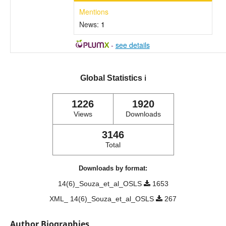
Mentions
News:
1
-
see details
Global Statistics
ℹ️
1226
1920
Views
Downloads
3146
Total
Downloads by format:
14(6)_Souza_et_al_OSLS
1653
XML_ 14(6)_Souza_et_al_OSLS
267
Author Biographies